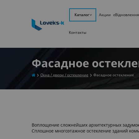
Каталог
Акции
єВідновлення
Контакты
Фасадное остекл
Окна / двери / остекление
Фасадное остекление
Воплощение сложнейших архитектурных задумок
Сплошное многоэтажное остекление зданий комм