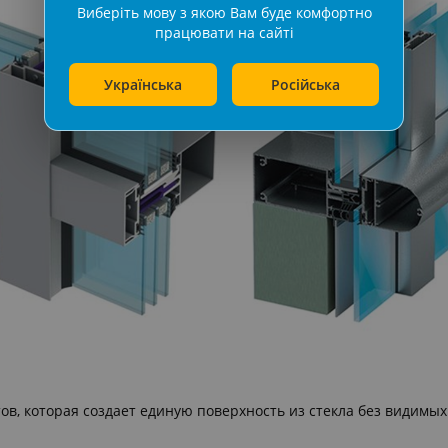
Виберіть мову з якою Вам буде комфортно
працювати на сайті
Українська
Російська
ов, которая создает единую поверхность из стекла без видим