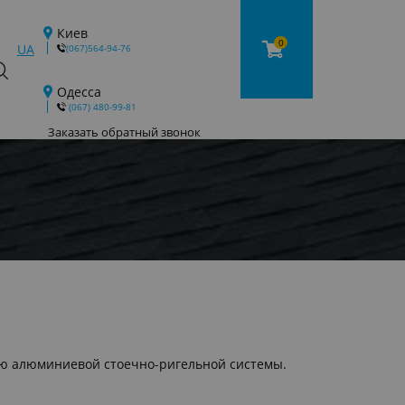
Киев
0
UA
(067)564-94-76
Одесса
‎ (067) 480-99-81
Заказать обратный звонок
ю алюминиевой стоечно-ригельной системы.