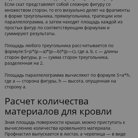
Если скат представляет собой сложную фигуру со
множеством сторон, то его визуально делят на фрагменты
в форме треугольника, прямоугольника, трапеции или
параллелограмма, а затем находят площадь каждой из
простых фигур по соответствующим формулам и
суммируют результаты.
Площадь любого треугольника рассчитывается по
формуле:S=p*(p—a)*(p—b)*(p—c), где a, b, c — длины
сторон фигуры, p — сумма сторон треугольника,
разделенная на 2.
Площадь параллелограмма вычисляют по формуле S=a*h,
где a — сторона фигуры, h — высота, опущенная на
сторону a.
Расчет количества
материалов для кровли
Зная площадь поверхности крыши, можно приступать к
вычислению количества кровельного материала.
Профнастил выпускается в листах, а черепица — в виде