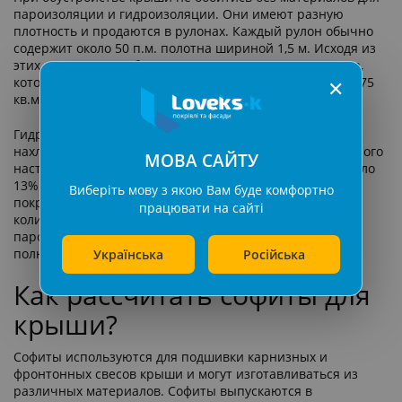
пароизоляции и гидроизоляции. Они имеют разную
плотность и продаются в рулонах. Каждый рулон обычно
содержит около 50 п.м. полотна шириной 1,5 м. Исходя из
этих параметров, общая площадь кровельного настила,
который содержится в одном рулоне, составляет около 75
✕
кв.м.
Гидро- и пароизоляция укладывается с небольшим
нахлестом. Поэтому при расчетах от площади кровельного
МОВА САЙТУ
настила, содержащегося в одном рулоне, отнимают около
13%. Получается, что одного рулона достаточно для
Виберіть мову з якою Вам буде комфортно
покрытия площади 65 кв.м. Поэтому, чтобы рассчитать
працювати на сайті
количество рулонов гидроизоляционного и
пароизоляционного материала, необходимо разделить
полную площадь поверхности крыши на 65.
Українська
Російська
Как рассчитать софиты для
крыши?
Софиты используются для подшивки карнизных и
фронтонных свесов крыши и могут изготавливаться из
различных материалов. Софиты выпускаются в