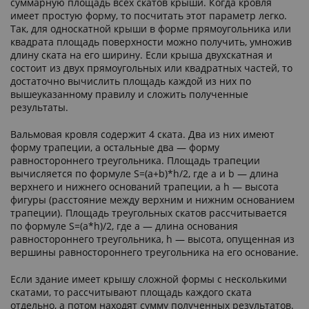
суммарную площадь всех скатов крыши. Когда кровля
имеет простую форму, то посчитать этот параметр легко.
Так, для односкатной крыши в форме прямоугольника или
квадрата площадь поверхности можно получить, умножив
длину ската на его ширину. Если крыша двухскатная и
состоит из двух прямоугольных или квадратных частей, то
достаточно вычислить площадь каждой из них по
вышеуказанному правилу и сложить полученные
результаты.
Вальмовая кровля содержит 4 ската. Два из них имеют
форму трапеции, а остальные два — форму
равностороннего треугольника. Площадь трапеции
вычисляется по формуле S=(a+b)*h/2, где a и b — длина
верхнего и нижнего оснований трапеции, а h — высота
фигуры (расстояние между верхним и нижним основанием
трапеции). Площадь треугольных скатов рассчитывается
по формуле S=(a*h)/2, где a — длина основания
равностороннего треугольника, h — высота, опущенная из
вершины равностороннего треугольника на его основание.
Если здание имеет крышу сложной формы с несколькими
скатами, то рассчитывают площадь каждого ската
отдельно, а потом находят сумму полученных результатов.