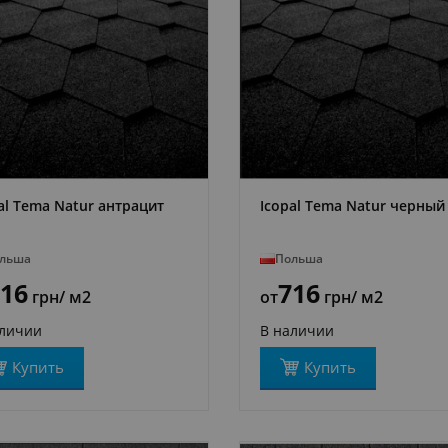
al Tema Natur антрацит
Icopal Tema Natur черный
ПОДРОБНЕЕ
ПОДРОБНЕЕ
льша
Польша
16
716
грн
/ м2
от
грн
/ м2
аличии
В наличии
Купить
Купить