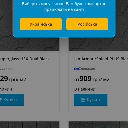
Виберіть мову з якою Вам буде комфортно
працювати на сайті
Українська
Російська
Superglass HEX Dual Black
Iko ArmourShield PLUS Bla
ПОДРОБНЕЕ
ПОДРОБНЕЕ
овакия
Словакия
29
909
грн
/ м2
от
грн
/ м2
аличии
В наличии
Купить
Купить