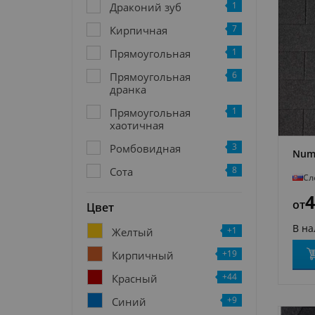
1
Драконий зуб
7
Кирпичная
1
Прямоугольная
6
Прямоугольная
дранка
1
Прямоугольная
хаотичная
3
Ромбовидная
Numb
8
Сота
Сл
4
от
Цвет
В н
+1
Желтый
+19
Кирпичный
+44
Красный
+9
Синий