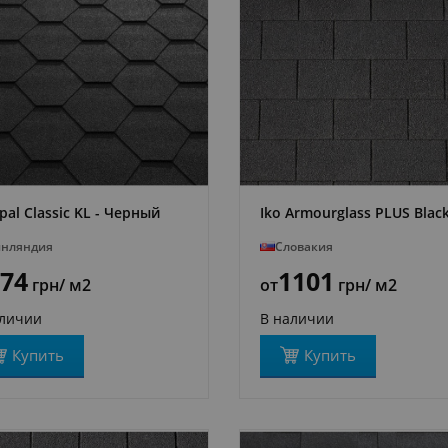
pal Classic KL - Черный
Iko Armourglass PLUS Blac
ПОДРОБНЕЕ
ПОДРОБНЕЕ
нляндия
Словакия
74
1101
грн
/ м2
от
грн
/ м2
аличии
В наличии
Купить
Купить