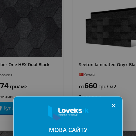
er One HEX Dual Black
Seeton laminated Onyx Bla
ПОДРОБНЕЕ
ПОДРОБНЕЕ
овакия
Китай
74
660
грн
/ м2
от
грн
/ м2
аличии
В наличии
✕
Купить
Купить
МОВА САЙТУ