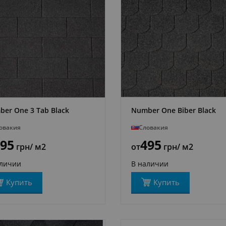
er One 3 Tab Black
Number One Biber Black
ПОДРОБНЕЕ
ПОДРОБНЕЕ
овакия
Словакия
95
495
грн
/ м2
от
грн
/ м2
аличии
В наличии
Купить
Купить