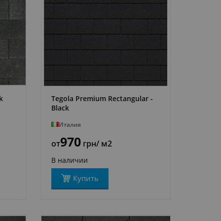
k
Tegola Premium Rectangular -
ПОДРОБНЕЕ
Black
Италия
970
от
грн
/ м2
В наличии
Купить