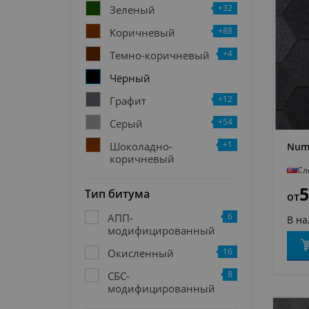
+32
Зеленый
+88
Коричневый
+4
Темно-коричневый
Чёрный
+12
Графит
+54
Серый
+1
Шоколадно-
Numb
коричневый
Сл
5
Тип битума
от
6
АПП-
В н
модифицированный
16
Окисленный
8
СБС-
модифицированный