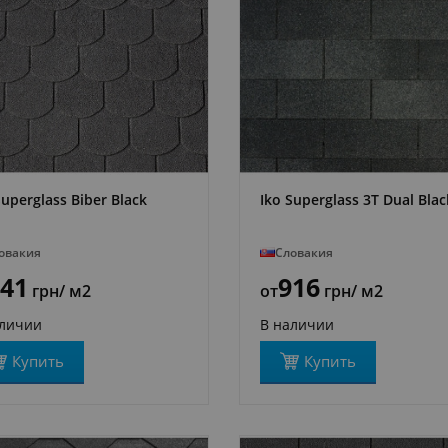
Superglass Biber Black
Iko Superglass 3T Dual Blac
ПОДРОБНЕЕ
ПОДРОБНЕЕ
овакия
Словакия
41
916
грн
/ м2
от
грн
/ м2
аличии
В наличии
Купить
Купить