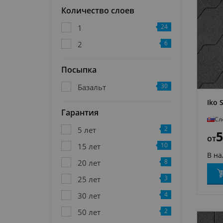
Количество слоев
24
1
6
2
Посыпка
30
Базальт
Iko 
Гарантия
Сл
2
5 лет
5
от
10
15 лет
В н
8
20 лет
3
25 лет
4
30 лет
2
50 лет