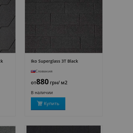
ck
Iko Superglass 3T Black
ПОДРОБНЕЕ
Словакия
880
от
грн
/ м2
В наличии
Купить