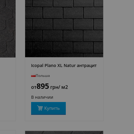
Icopal Plano XL Natur антрацит
ПОДРОБНЕЕ
Польша
895
от
грн
/ м2
В наличии
Купить