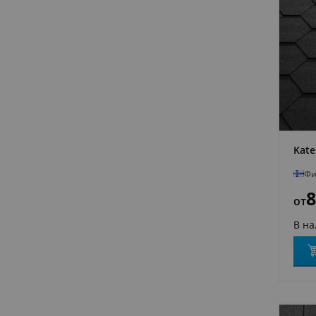
Kate
Фи
8
от
В н