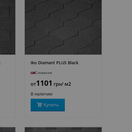
k
Iko Diamant PLUS Black
ПОДРОБНЕЕ
Словакия
1101
от
грн
/ м2
В наличии
Купить