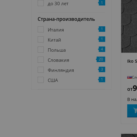
1
до 30 лет
Страна-производитель
1
Италия
1
Китай
4
Польша
20
Словакия
Iko 
3
Финляндия
Сл
1
США
9
от
В н