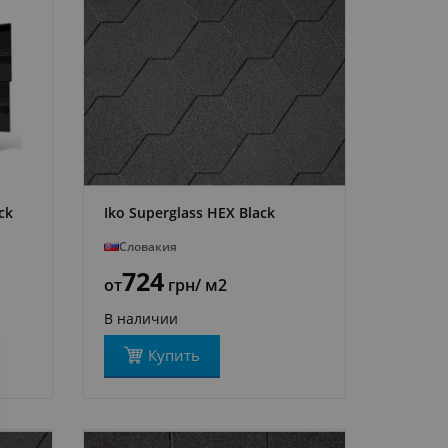
ck
Iko Superglass HEX Black
ПОДРОБНЕЕ
Словакия
724
от
грн
/ м2
В наличии
Купить