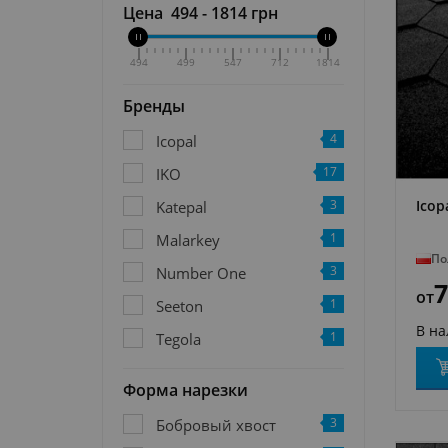
Цена
494
-
1814
грн
494
499
547
712
1814
Бренды
4
Icopal
17
IKO
3
Icop
Katepal
1
Malarkey
По
3
Number One
7
от
1
Seeton
В н
1
Tegola
Форма нарезки
3
Бобровый хвост