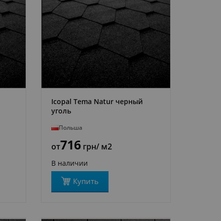
Icopal Tema Natur черный
ПОДРОБНЕЕ
уголь
Польша
716
от
грн
/ м2
В наличии
Купить