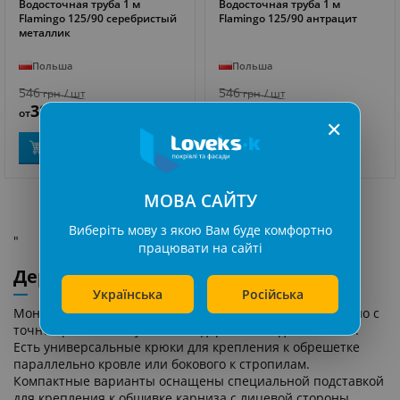
Водосточная труба 1 м
Водосточная труба 1 м
ПОДРОБНЕЕ
ПОДРОБНЕЕ
Flamingo 125/90 серебристый
Flamingo 125/90 антрацит
металлик
Польша
Польша
546
546
грн
/ шт
грн
/ шт
382
382
от
грн
/ шт
от
грн
/ шт
✕
Купить
Купить
МОВА САЙТУ
Виберіть мову з якою Вам буде комфортно
"
працювати на сайті
Держатели желоба
Українська
Російська
Монтаж водосточной системы начинают первоначально с
точной разметки и установки держателей для желобов.
Есть универсальные крюки для крепления к обрешетке
параллельно кровле или бокового к стропилам.
Компактные варианты оснащены специальной подставкой
для крепления к обшивке карниза с лицевой стороны.