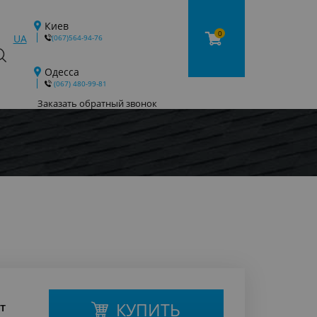
Киев
0
UA
(067)564-94-76
Одесса
‎ (067) 480-99-81
Заказать обратный звонок
КУПИТЬ
т