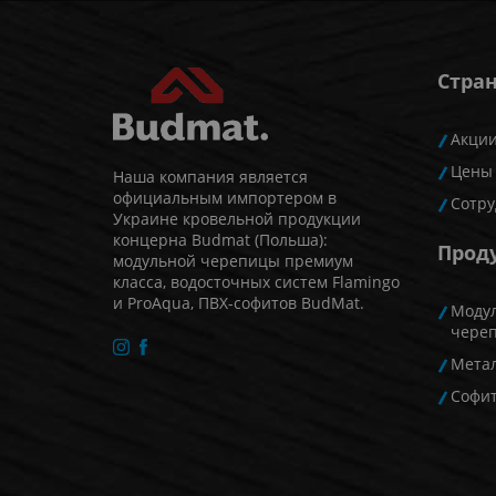
Стра
Акци
Цены
Наша компания является
официальным импортером в
Сотру
Украине кровельной продукции
концерна Budmat (Польша):
Прод
модульной черепицы премиум
класса, водосточных систем Flamingo
и ProAqua, ПВХ-софитов BudMat.
Моду
чере
Мета
Софи