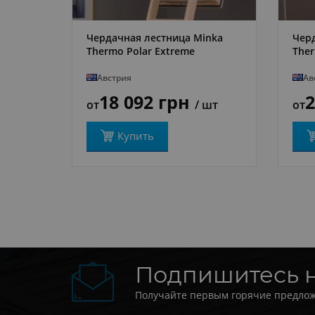
Чердачная лестница Minka
Чер
ПОДРОБНЕЕ
Thermo Polar Extremе
Ther
Австрия
Ав
18 092 грн
2
от
/ шт
от
Купить
Подпишитесь 
Получайте первым горячие предлож