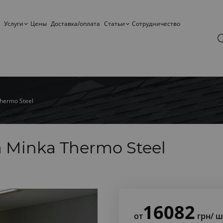
Услуги
Цены
Доставка/оплата
Статьи
Сотрудничество
hermo Steel
 Minka Thermo Steel
16082
от
грн
/ ш