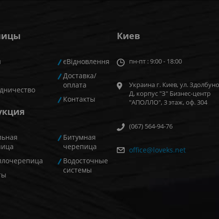
ницы
Киев
и
єВідновлення
пн-пт : 9:00 - 18:00
Доставка/
оплата
Украина г. Киев, ул. Здолбуно
дничество
Д, корпус "З" Бизнес-центр
Контакты
"АПОЛЛО", 3 этаж, оф. 304
укция
(067) 564-94-76
льная
Битумная
пица
черепица
office@loveks.net
ллочерепица
Водосточные
системы
ты