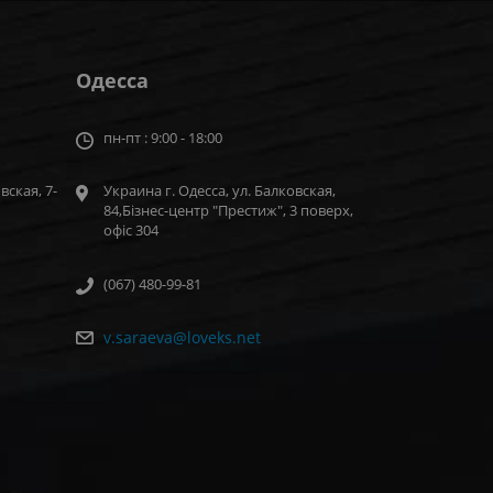
Одесса
пн-пт : 9:00 - 18:00
вская, 7-
Украина г. Одесса, ул. Балковская,
84,Бізнес-центр "Престиж", 3 поверх,
офіс 304
(067) 480-99-81
v.saraeva@loveks.net