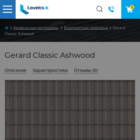
0
Кровельные материалы
Композитная черепица
Gerard
Classic Ashwood
Gerard Classic Ashwood
Описание
Характеристики
Отзывы (0)