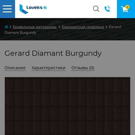
0
Кровельные материалы
Композитная черепица
Gerard
Diamant Burgundy
Gerard Diamant Burgundy
Описание
Характеристики
Отзывы (0)