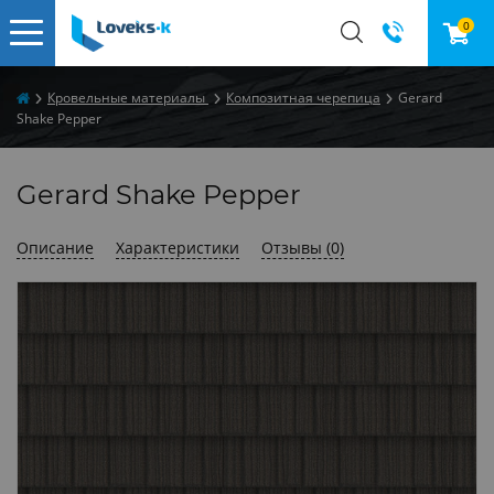
0
Кровельные материалы
Композитная черепица
Gerard
Shake Pepper
Gerard Shake Pepper
Описание
Характеристики
Отзывы (0)