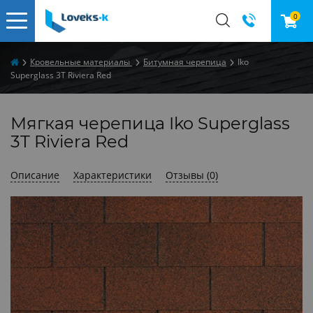
0
Кровельные материалы
Битумная черепица
Iko
Superglass 3T Riviera Red
Мягкая черепица Iko Superglass
3T Riviera Red
Описание
Характеристики
Отзывы (0)