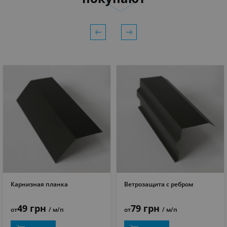
Карнизная планка
Ветрозащита с ребром
ПОДРОБНЕЕ
ПОДРОБНЕЕ
49 грн
79 грн
от
/ м/п
от
/ м/п