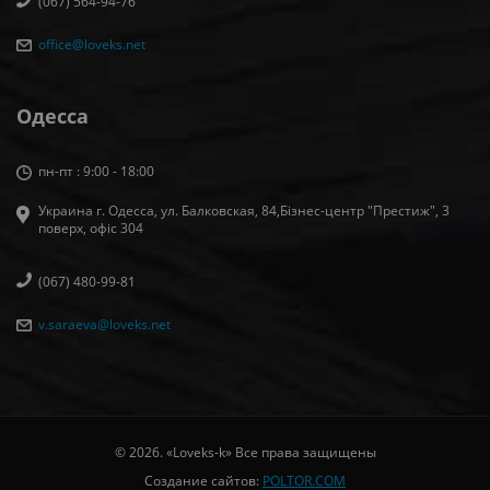
(067) 564-94-76
office@loveks.net
Одесса
пн-пт : 9:00 - 18:00
Украина г. Одесса, ул. Балковская, 84,Бізнес-центр "Престиж", 3
поверх, офіс 304
(067) 480-99-81
v.saraeva@loveks.net
© 2026. «Loveks-k» Все права защищены
Создание сайтов:
POLTOR.COM