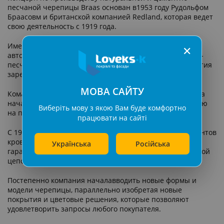
песчаной черепицы Braas основан в1953 году Рудольфом
Браасовм и британской компанией Redland, которая ведет
свою деятельность с 1919 года.
Именно в 1953 году в Германии был построен первый
✕
автоматизированный завод по производству цементно-
песчаной черепицы, которая в последующие десятилетия
зарекомендовала себя лучшей во всем мире.
МОВА САЙТУ
Комания Braas стала первойв мире, которая с 1955 года
начала предоставлять клиентам официальную гарантию
Виберіть мову з якою Вам буде комфортно
на продукцию в 30 лет.
працювати на сайті
С 1969 года Braasзапускает производство всех компонентов
кровельной системы,что позволяет контролировать и
Українська
Російська
гарантировать качество на всех стадиях технологической
цепочки.
Постепенно компания началавводить новые формы и
модели черепицы, параллельно изобретая новые
покрытия и цветовые решения, которые позволяют
удовлетворить запросы любого покупателя.