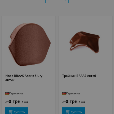
Ивер BRAAS Адрия Slury
Тройник BRAAS Ангоб
ПОДРОБНЕЕ
ПОДРОБНЕЕ
антик
Германия
Германия
0 грн
0 грн
от
/ шт
от
/ шт
Купить
Купить