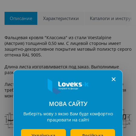
Описание
Характеристики
Каталоги и инструк
Фальцевая кровля "Классика" из стали Voestalpine
(Австрия) толщиной 0,50 мм. С лицевой стороны имеет
защитно-декоративное покрытие матовый полиэстр серого
оттенка RAL 9005.
Длина листа изготавливается под заказ. Выполнимые
размеры от 700 до 12000 мм.
✕
Листы фальцевой кровли имеют замок «клик-фальц», не
требующий применения специальных инструментов для
монтажа.
МОВА САЙТУ
Виберіть мову з якою Вам буде комфортно
працювати на сайті
Українська
Російська