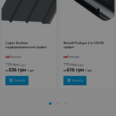
Софит Budmat
Желоб ProAqua 3 м 125/90
ПОДРОБНЕЕ
ПОДРОБНЕЕ
перфорированный графит
графит
Польша
Польша
733 грн
770 грн
/ шт
/ шт
536 грн
616 грн
от
/ шт
от
/ шт
Купить
Купить