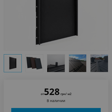
528
от
грн
/ м2
В наличии