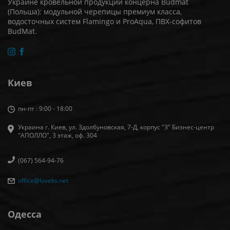
Украине кровельной продукции концерна Budmat
(Польша): модульной черепицы премиум класса,
водосточных систем Flamingo и ProAqua, ПВХ-софитов
BudMat.
Киев
пн-пт : 9:00 - 18:00
Украина г. Киев, ул. Здолбуновская, 7-Д, корпус "З" Бизнес-центр
"АПОЛЛО", 3 этаж, оф. 304
(067) 564-94-76
office@loveks.net
Одесса