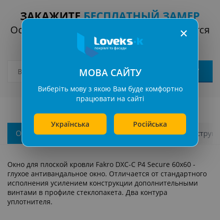
ЗАКАЖИТЕ
БЕСПЛАТНЫЙ ЗАМЕР
Оставьте заявку, наш менеджер свяжется
✕
с вами
МОВА САЙТУ
Виберіть мову з якою Вам буде комфортно
працювати на сайті
Українська
Російська
Описание
Характеристики
Каталоги и инструк
Окно для плоской кровли Fakro DXC-C P4 Secure 60х60 -
глухое антивандальное окно. Отличается от стандартного
исполнения усилением конструкции дополнительными
винтами в профиле стеклопакета. Два контура
уплотнителя.