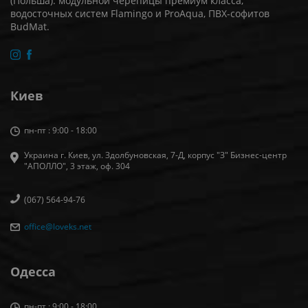
(Польша): модульной черепицы премиум класса,
водосточных систем Flamingo и ProAqua, ПВХ-софитов
BudMat.
Киев
пн-пт : 9:00 - 18:00
Украина г. Киев, ул. Здолбуновская, 7-Д, корпус "З" Бизнес-центр
"АПОЛЛО", 3 этаж, оф. 304
(067) 564-94-76
office@loveks.net
Одесса
пн-пт : 9:00 - 18:00