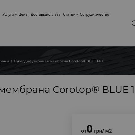
Услуги
Цены
Доставка/оплата
Статьи
Сотрудничество
браны
Супердифузионная мембрана Corotop® BLUE 140
мембрана Corotop® BLUE 
0
от
грн
/ м2