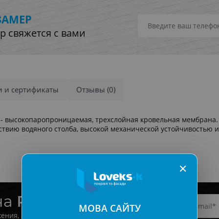
ЗАМЕР
р свяжется с вами
и и сертификаты
Отзывы (0)
- высокопаропроницаемая, трехслойная кровельная мембрана.
ствию водяного столба, высокой механической устойчивостью и
✕
на
Рассылку
МОВА САЙТУ
ения, акции и новинки!