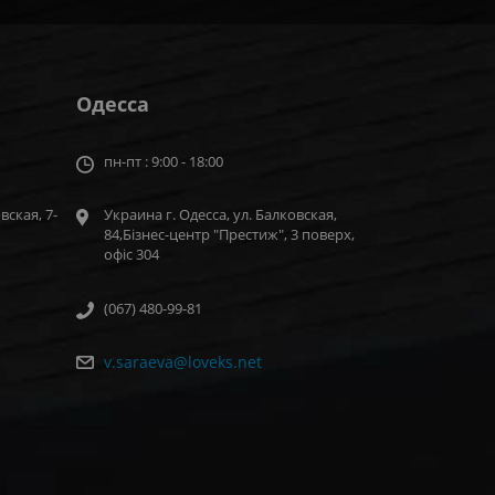
Одесса
пн-пт : 9:00 - 18:00
вская, 7-
Украина г. Одесса, ул. Балковская,
84,Бізнес-центр "Престиж", 3 поверх,
офіс 304
(067) 480-99-81
v.saraeva@loveks.net