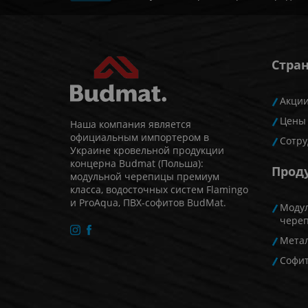
Стра
Акци
Цены
Наша компания является
официальным импортером в
Сотру
Украине кровельной продукции
концерна Budmat (Польша):
Прод
модульной черепицы премиум
класса, водосточных систем Flamingo
и ProAqua, ПВХ-софитов BudMat.
Моду
чере
Мета
Софи