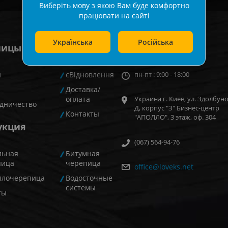
Виберіть мову з якою Вам буде комфортно
працювати на сайті
Українська
Російська
ницы
Киев
и
єВідновлення
пн-пт : 9:00 - 18:00
Доставка/
оплата
Украина г. Киев, ул. Здолбуно
дничество
Д, корпус "З" Бизнес-центр
Контакты
"АПОЛЛО", 3 этаж, оф. 304
укция
(067) 564-94-76
льная
Битумная
пица
черепица
office@loveks.net
ллочерепица
Водосточные
системы
ты