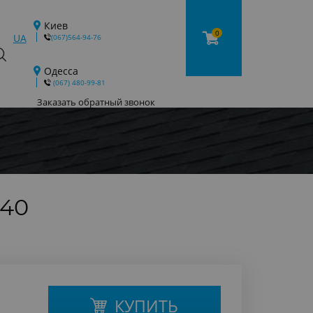
Киев
0
UA
(067)564-94-76
Одесса
‎ (067) 480-99-81
Заказать обратный звонок
140
КУПИТЬ