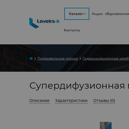
Каталог
Акции
єВідновлення
Контакты
Подкровельные пленки
Гидроизоляционные мем
Супердифузионная 
Описание
Характеристики
Отзывы (0)