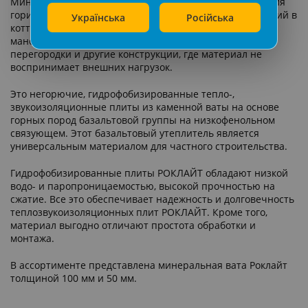
Минеральная вата РОКЛАЙТ - это тепло-, звукоизоляция
горизонтальных, наклонных и вертикальных конструкций в
Українська
Російська
коттеджном и малоэтажном строительстве, таких как
мансарды, каркасные стены, полы, перекрытия,
перегородки и другие конструкции, где материал не
воспринимает внешних нагрузок.
Это негорючие, гидрофобизированные тепло-,
звукоизоляционные плиты из каменной ваты на основе
горных пород базальтовой группы на низкофенольном
связующем. Этот базальтовый утеплитель является
универсальным материалом для частного строительства.
Гидрофобизированные плиты РОКЛАЙТ обладают низкой
водо- и паропроницаемостью, высокой прочностью на
сжатие. Все это обеспечивает надежность и долговечность
теплозвукоизоляционных плит РОКЛАЙТ. Кроме того,
материал выгодно отличают простота обработки и
монтажа.
В ассортименте представлена минеральная вата Роклайт
толщиной 100 мм и 50 мм.