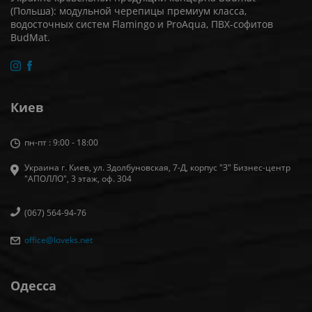
(Польша): модульной черепицы премиум класса,
водосточных систем Flamingo и ProAqua, ПВХ-софитов
BudMat.
Киев
пн-пт : 9:00 - 18:00
Украина г. Киев, ул. Здолбуновская, 7-Д, корпус "З" Бизнес-центр
"АПОЛЛО", 3 этаж, оф. 304
(067) 564-94-76
office@loveks.net
Одесса