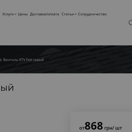
Услуги
Цены
Доставка/оплата
Статьи
Сотрудничество
Вентиль KTV Felt серый
рый
868
от
грн
/ шт