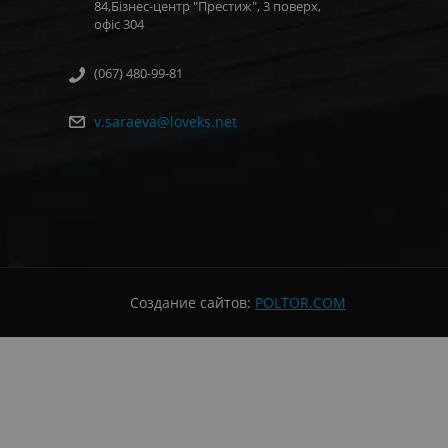
84,Бізнес-центр "Престиж", 3 поверх,
офіс 304
(067) 480-99-81
v.saraeva@loveks.net
Создание сайтов:
POLTOR.COM