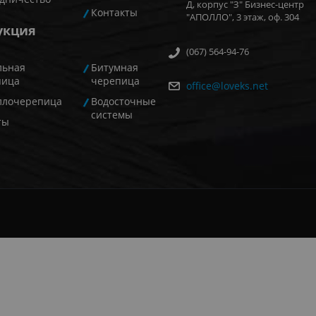
Д, корпус "З" Бизнес-центр
Контакты
"АПОЛЛО", 3 этаж, оф. 304
укция
(067) 564-94-76
льная
Битумная
пица
черепица
office@loveks.net
ллочерепица
Водосточные
системы
ты