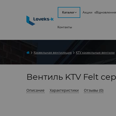
Каталог
Акции
єВідновлення
Контакты
​Кровельная вентиляция
KTV кровельные вентили
Вентиль KTV Felt се
Описание
Характеристики
Отзывы (0)