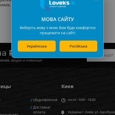
риала.
МОВА САЙТУ
Виберіть мову з якою Вам буде комфортно
працювати на сайті
Українська
Російська
на
Рассылку
ения, акции и новинки!
ницы
Киев
и
єВідновлення
пн-пт : 9:00 - 18:00
Доставка/
оплата
Украина г. Киев, ул. Здолбуно
дничество