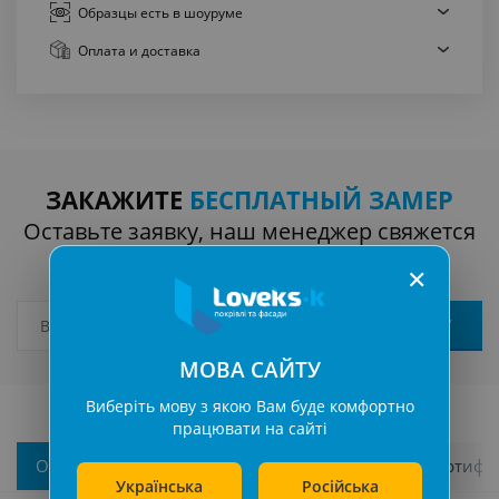
Образцы есть
в шоуруме
Оплата
и доставка
ЗАКАЖИТЕ
БЕСПЛАТНЫЙ ЗАМЕР
Оставьте заявку, наш менеджер свяжется
с вами
✕
МОВА САЙТУ
Виберіть мову з якою Вам буде комфортно
працювати на сайті
Описание
Характеристики
Гарантии и сертифи
Українська
Російська