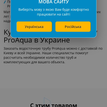
МОВА САЙТУ
Полная совместимость с водосточными системами
ProAqua
Виберіть мову з якою Вам буде комфортно
Материал сохраняет цвет и форму на протяжении многих
працювати на сайті
лет эксплуатации, что гарантирует долговечность и
надежность всей водосточной системы.
Українська
Російська
Купить водосточную трубу
ProAqua в Украине
Заказать водосточную трубу ProAqua можно с доставкой по
Киеву и всей Украине. Наши специалисты помогут
рассчитать необходимое количество труб и
комплектующих для вашего объекта.
С этим товаром