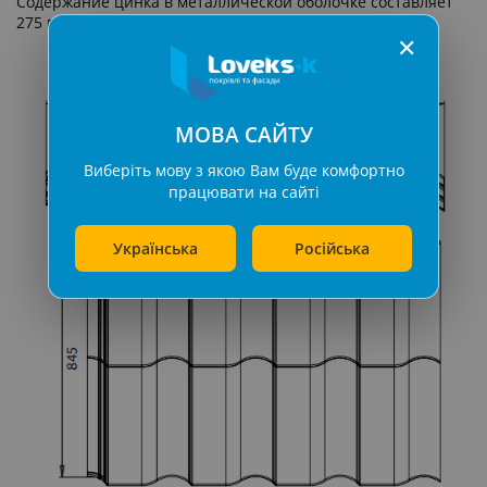
Содержание цинка в металлической оболочке составляет
275 г/м².
✕
МОВА САЙТУ
Виберіть мову з якою Вам буде комфортно
працювати на сайті
Українська
Російська