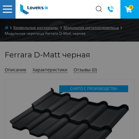
0
Кровельные материалы
Модульная металлочерепица
Модульная черепица Ferrara D-Matt черная
Ferrara D-Matt черная
Описание
Характеристики
Отзывы (0)
СНЯТО С ПРОИЗВОДСТВА