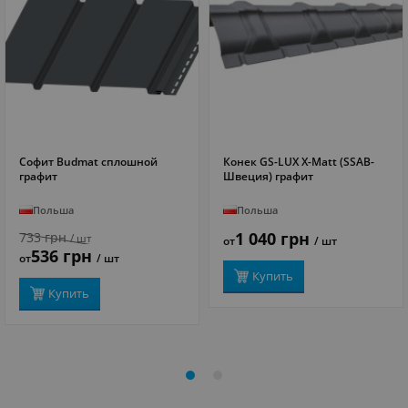
Софит Budmat сплошной
Конек GS-LUX X-Matt (SSAB-
ПОДРОБНЕЕ
ПОДРОБНЕЕ
графит
Швеция) графит
Польша
Польша
1 040 грн
733 грн
/ шт
от
/ шт
536 грн
от
/ шт
Купить
Купить