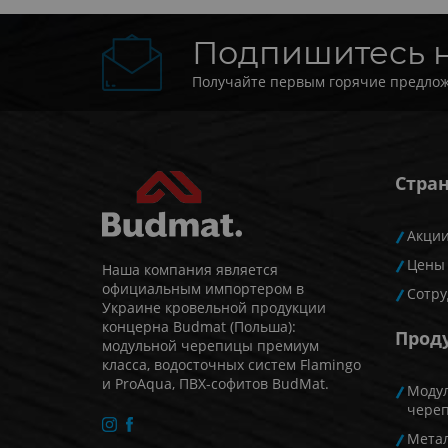
Подпишитесь 
Получайте первым горячие предлож
Стра
Акци
Цены
Наша компания является
официальным импортером в
Сотру
Украине кровельной продукции
концерна Budmat (Польша):
Прод
модульной черепицы премиум
класса, водосточных систем Flamingo
и ProAqua, ПВХ-софитов BudMat.
Моду
чере
Мета