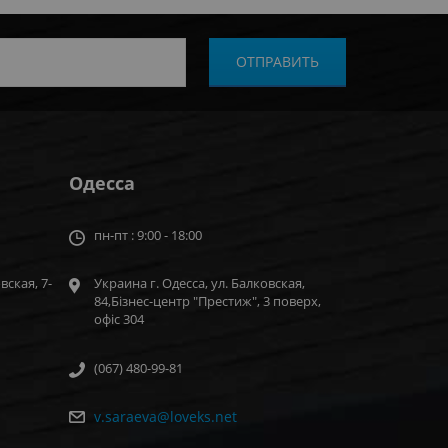
Одесса
пн-пт : 9:00 - 18:00
вская, 7-
Украина г. Одесса, ул. Балковская,
84,Бізнес-центр "Престиж", 3 поверх,
офіс 304
(067) 480-99-81
v.saraeva@loveks.net