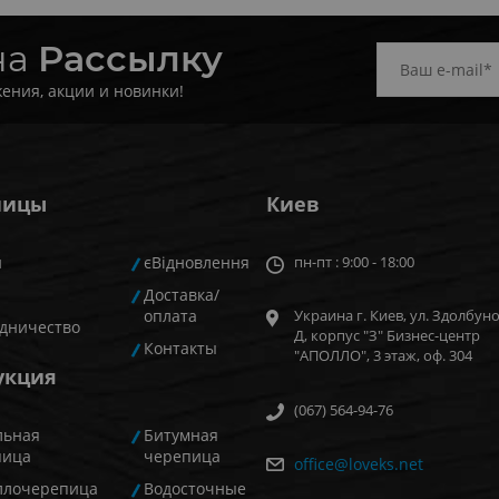
на
Рассылку
ения, акции и новинки!
ницы
Киев
и
єВідновлення
пн-пт : 9:00 - 18:00
Доставка/
оплата
Украина г. Киев, ул. Здолбуно
дничество
Д, корпус "З" Бизнес-центр
Контакты
"АПОЛЛО", 3 этаж, оф. 304
укция
(067) 564-94-76
льная
Битумная
пица
черепица
office@loveks.net
ллочерепица
Водосточные