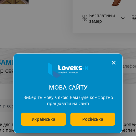
Бесплатный
замер
ЗАМЕР
✕
р свяжется с вами
МОВА САЙТУ
Виберіть мову з якою Вам буде комфортно
працювати на сайті
и и сертификаты
Отзывы (0)
Українська
Російська
 для подшивки карнизного свеса крыши от известного европе
 с применением цинк-кальциевого стабилизатора, что обеспеч