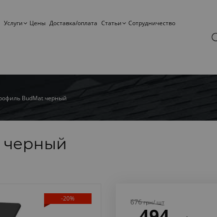
Услуги
Цены
Доставка/оплата
Статьи
Сотрудничество
профиль BudMat черный
t черный
-20%
676
грн
/ шт
494