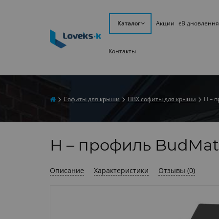
Каталог
Акции
єВідновлення
Контакты
Софиты для крыши
ПВХ софиты для крыши
Н – 
Н – профиль BudMa
Описание
Характеристики
Отзывы (0)