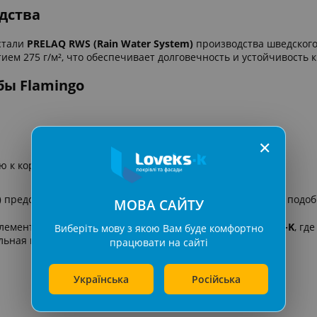
дства
стали
PRELAQ RWS (Rain Water System)
производства шведског
ем 275 г/м², что обеспечивает долговечность и устойчивость 
ы Flamingo
✕
ю к коррозии
)
представлена в широкой цветовой гамме, что позволяет подоб
МОВА САЙТУ
элементы водосточной системы можно в компании
Loveks-K
, гд
Виберіть мову з якою Вам буде комфортно
ьная консультация.
працювати на сайті
Українська
Російська