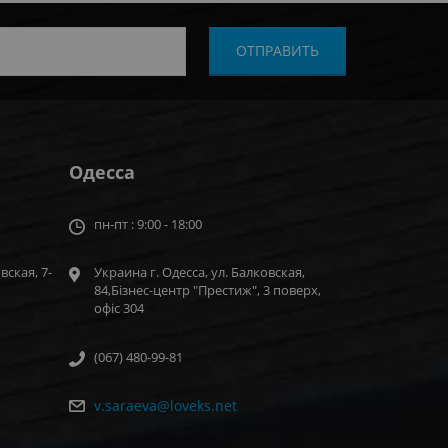
Одесса
пн-пт : 9:00 - 18:00
вская, 7-
Украина г. Одесса, ул. Балковская,
84,Бізнес-центр "Престиж", 3 поверх,
офіс 304
(067) 480-99-81
v.saraeva@loveks.net