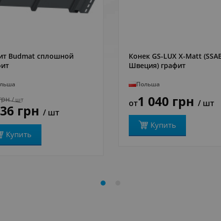
ит Budmat сплошной
Конек GS-LUX X-Matt (SSA
ПОДРОБНЕЕ
ПОДРОБНЕЕ
фит
Швеция) графит
льша
Польша
1 040 грн
грн
/ шт
от
/ шт
536 грн
/ шт
Купить
Купить