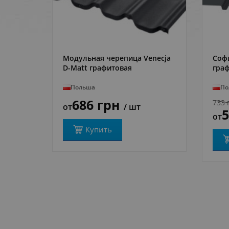
Модульная черепица Venecja
Соф
ПОДРОБНЕЕ
D-Matt графитовая
гра
Польша
По
686 грн
733 
от
/ шт
от
Купить