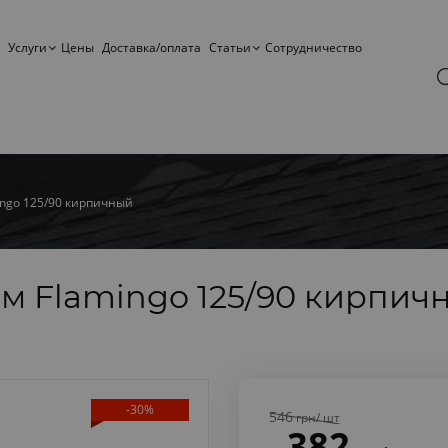
Услуги
Цены
Доставка/оплата
Статьи
Сотрудничество
ingo 125/90 кирпичный
 м Flamingo 125/90 кирпич
-30%
546
грн
/ шт
382