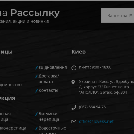
на
Рассылку
ения, акции и новинки!
ницы
Киев
и
єВідновлення
пн-пт : 9:00 - 18:00
Доставка/
оплата
Украина г. Киев, ул. Здолбуно
дничество
Д, корпус "З" Бизнес-центр
Контакты
"АПОЛЛО", 3 этаж, оф. 304
укция
(067) 564-94-76
льная
Битумная
пица
черепица
office@loveks.net
ллочерепица
Водосточные
системы