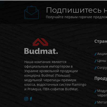
Подпишитесь 
Получайте первым горячие предлож
Стра
Акци
Цены
Наша компания является
официальным импортером в
Сотру
Украине кровельной продукции
концерна Budmat (Польша):
Прод
модульной черепицы премиум
класса, водосточных систем Flamingo
и ProAqua, ПВХ-софитов BudMat.
Моду
чере
Мета