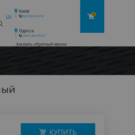
Киев
0
UA
(067)564-94-76
Одесса
‎ (067) 480-99-81
Заказать обратный звонок
ный
КУПИТЬ