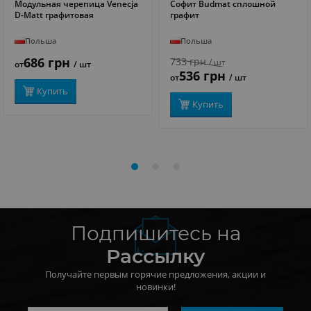
Модульная черепица Venecja
Софит Budmat сплошной
ПОДРОБНЕЕ
ПОДРОБНЕЕ
D-Matt графитовая
графит
Польша
Польша
686 грн
733 грн
/ шт
от
/ шт
536 грн
от
/ шт
Купить
Купить
Подпишитесь на
Рассылку
Получайте первым горячие предложения, акции и
новинки!