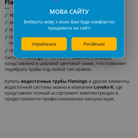
Flamingo
МОВА САЙТУ
эффективный отвод дождевой воды
Виберіть мову з якою Вам буде комфортно
защита фасада и фундамента здания
працювати на сайті
оцинкованная сталь толщиной 0,6 мм
покрытие PRELAQ RWS с высокой устойчивостью к
коррозии
Українська
Російська
срок эксплуатации до 30 лет
Система
Flamingo
от концерна
Budmat (Польша)
представлена в широкой цветовой гамме, что позволяет
подобрать трубы под любой тип кровли.
Купить
водосточные трубы Flamingo
и другие элементы
водосточной системы можно в компании
Loveks-K
, где
представлен полный ассортимент комплектующих и
предоставляется профессиональная консультация.