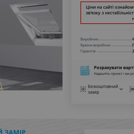
Ціни на сайті ознайомч
зв'язку з нестабільні
Виробник:
Країна-виробник
Гарантiя
Розрахувати варт
Надішліть проект і ми р
Безкоштовний
замір
 ЗАМІР