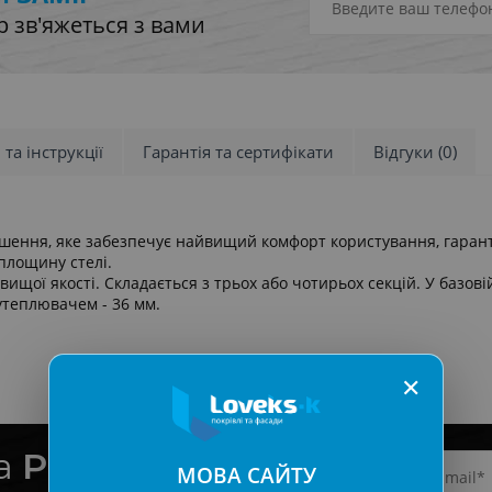
 зв'яжеться з вами
 та інструкції
Гарантія та сертифікати
Відгуки (0)
ішення, яке забезпечує найвищий комфорт користування, гаранту
площину стелі.
ищої якості. Складається з трьох або чотирьох секцій. У базові
утеплювачем - 36 мм.
✕
на
Розсилку
МОВА САЙТУ