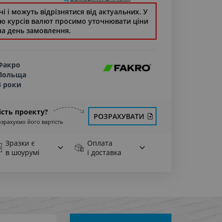
і і можуть відрізнятися від актуальних. У
стю курсів валют просимо уточнювати ціни
на день замовлення.
Факро
Польща
3 роки
ість проекту?
РОЗРАХУВАТИ
озрахуємо його вартість
Зразки є
Оплата
в шоурумі
і доставка