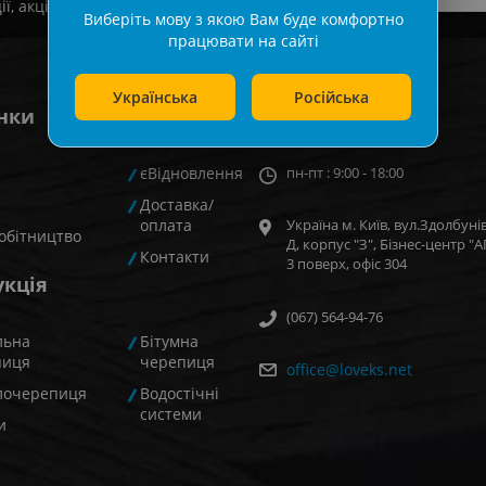
, акції та новинки!
Виберіть мову з якою Вам буде комфортно
працювати на сайті
Українська
Російська
нки
Київ
єВідновлення
пн-пт : 9:00 - 18:00
Доставка/
оплата
Україна м. Київ, вул.Здолбунів
обітництво
Д, корпус "З", Бізнес-центр 
Контакти
3 поверх, офiс 304
укція
(067) 564-94-76
льна
Бітумна
пиця
черепиця
office@loveks.net
лочерепиця
Водостічні
системи
и