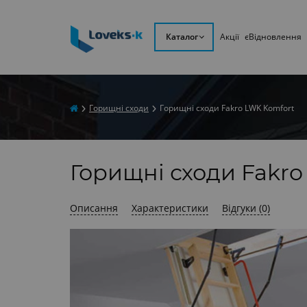
Каталог
Акції
єВідновлення
Горищні сходи
Горищні сходи Fakro LWK Komfort
Горищні сходи Fakr
Описання
Характеристики
Відгуки (0)