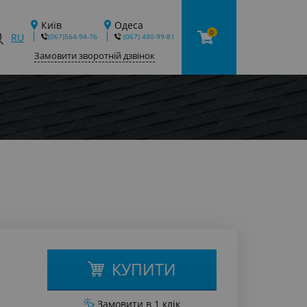
Київ
Одеса
0
RU
(067)564-94-76
‎ (067) 480-99-81
Замовити зворотній дзвінок
КУПИТИ
Замовити в 1 клік