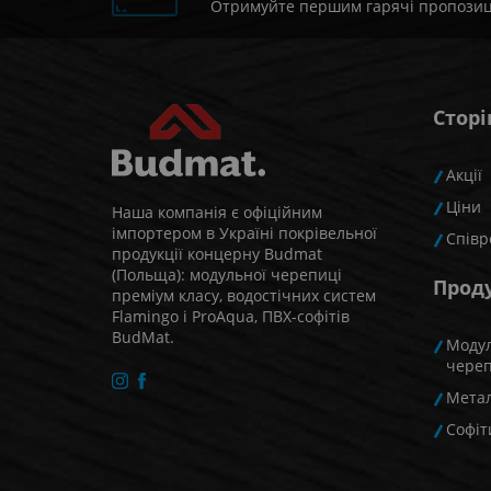
Отримуйте першим гарячі пропозиції
Сторі
Акції
Ціни
Наша компанія є офіційним
імпортером в Україні покрівельної
Співр
продукції концерну Budmat
(Польща): модульної черепиці
Прод
преміум класу, водостічних систем
Flamingo і ProAqua, ПВХ-софітів
BudMat.
Моду
чере
Мета
Cофіт