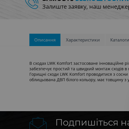
Залиште заявку, наш менеджер
Описання
Характеристики
Каталоги
В сходах LWK Komfort застосоване інноваційне р
забезпечує простий та швидкий монтаж сходів в 
Горищні сходи LWК Komfort проводитися з сосни в
облицьована ДВП білого кольору, має товщину з 
Подпишіться 