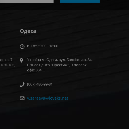
Одеса
пн-пт : 9:00 - 18:00
ська, 7-
Україна м. Одеса, вул. Балківська, 84,
"АПОЛЛО",
Бізнес-центр "Престиж", 3 поверх,
офіс 304
(067) 480-99-81
v.saraeva@loveks.net