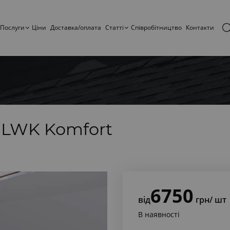
Послуги
Ціни
Доставка/оплата
Статтi
Співробітництво
Контакти
o LWK Komfort
6750
від
грн
/ шт
В наявності