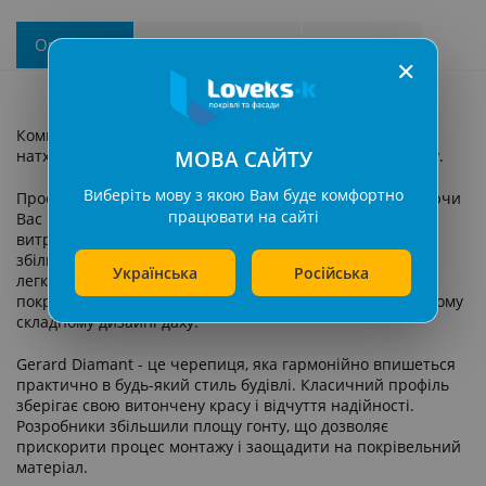
Описання
Характеристики
Відгуки (0)
✕
Композитна черепиця Gerard Diamant Deep Black-
МОВА САЙТУ
натхненний найміцнішим матеріалом, відомим людству.
Виберіть мову з якою Вам буде комфортно
Профіль DIAMANT не тільки прослужить довго, захищаючи
працювати на сайті
Вас і Ваші майбутні покоління, а й дозволить скоротити
витрати на придбання та установку покрівлі, завдяки
збільшенню площі на 10%. Крім того, універсальність і
Українська
Російська
легкість DIAMANT дозволяє покласти її поверх існуючої
покрівлі, і гарантує стійкість до непогодам, навіть в самому
складному дизайні даху.
Gerard Diamant - це черепиця, яка гармонійно впишеться
практично в будь-який стиль будівлі. Класичний профіль
зберігає свою витончену красу і відчуття надійності.
Розробники збільшили площу гонту, що дозволяє
прискорити процес монтажу і заощадити на покрівельний
матеріал.