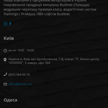
Наша компанія є офіційним імпортером в Україні
покрівельної продукції концерну Budmat (Польща):
модульної черепиці преміум класу, водостічних систем
Flamingo і ProAqua, ПВХ-софітів BudMat.
Київ
пн-пт : 9:00 - 18:00
Україна м. Київ, вул.Здолбунівська, 7-Д, корпус "З", Бізнес-центр
"АПОЛЛО", 3 поверх, офiс 304
(067) 564-94-76
office@loveks.net
Одеса