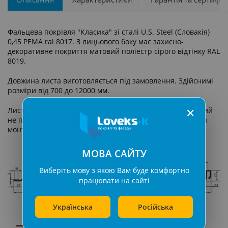
Фальцева покрівля "Класика" зі сталі U.S. Steel (Словакія)
0,45 PEMA ral 8017. З лицьового боку має захисно-
декоративне покриття матовий поліестр сірого відтінку RAL
8019.
Довжина листа виготовляється під замовлення. Здійснимі
розміри від 700 до 12000 мм.
✕
Листи фальцевої покрівлі мають замок «клік-фальц», який
не потребує застосування спеціальних інструментів для
монтажу.
​ ​
МОВА САЙТУ
Виберіть мову з якою Вам буде комфортно
працювати на сайті
Українська
Російська