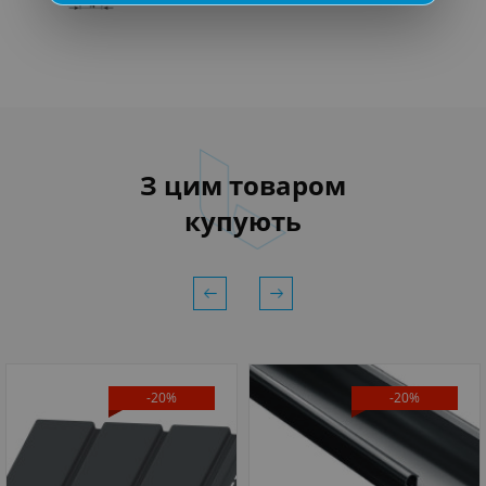
З цим товаром
купують
-20%
-20%