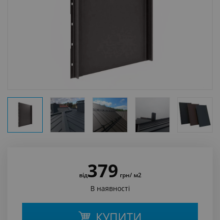
379
від
грн
/ м2
В наявності
КУПИТИ