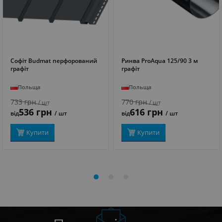
Софіт Budmat перфорований
Ринва ProAqua 125/90 3 м
ДЕТАЛЬНІШЕ
ДЕТАЛЬНІШЕ
графіт
графіт
Польща
Польща
733 грн
770 грн
/ шт
/ шт
536 грн
616 грн
від
/ шт
від
/ шт
Купити
Купити