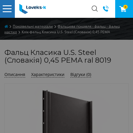
0
Покрівельні матеріали
Фальцева покрівля - фальц - фальц
настил
Клік-фальц Класика U.S. Steel (Словакія) 0,45 PEMA
Фальц Класика U.S. Steel
(Словакія) 0,45 PEMA ral 8019
Описання
Характеристики
Відгуки (0)