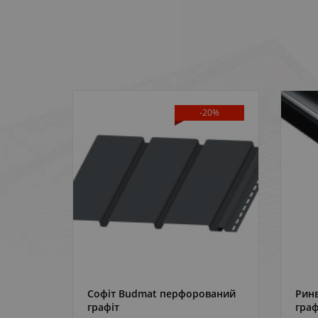
АЖУ
-20%
рана
Софіт Budmat перфорований
Ринв
ДЕТАЛЬНІШЕ
графіт
граф