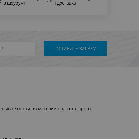
в шоурумі
і доставка
оративне покриття матовий поліестр сірого
я монтажу.