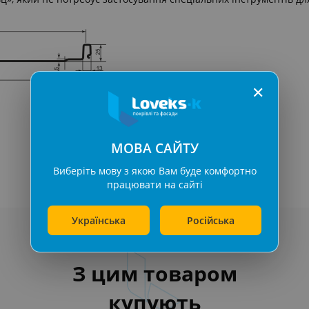
​ ​
✕
МОВА САЙТУ
Виберіть мову з якою Вам буде комфортно
працювати на сайті
Українська
Російська
З цим товаром
купують