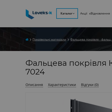
Каталог
Акції
єВідновлення
Покрівельні матеріали
Фальцева покрівля - фальц 
Фальцева покрівля К
7024
Описання
Характеристики
Відгуки (0)