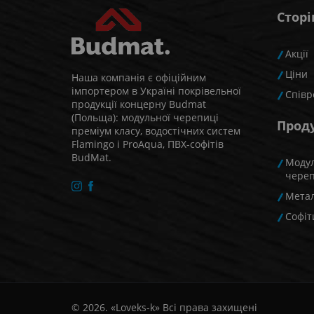
Сторі
Акції
Ціни
Наша компанія є офіційним
імпортером в Україні покрівельної
Співр
продукції концерну Budmat
(Польща): модульної черепиці
Прод
преміум класу, водостічних систем
Flamingo і ProAqua, ПВХ-софітів
BudMat.
Моду
чере
Мета
Cофіт
© 2026. «Loveks-k» Всі права захищені