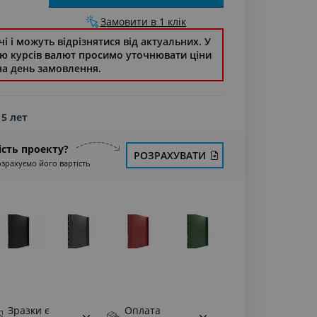
Замовити в 1 клік
і і можуть відрізнятися від актуальних. У
стю курсів валют просимо уточнювати ціни
на день замовлення.
15 лет
ість проекту?
РОЗРАХУВАТИ
озрахуємо його вартість
Зразки є
Оплата