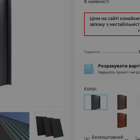
В наявності
Ціни на сайті ознайомч
зв'язку з нестабільні
Гарантiя
Розрахувати варт
Надішліть проект і ми р
Колір:
Безкоштовний