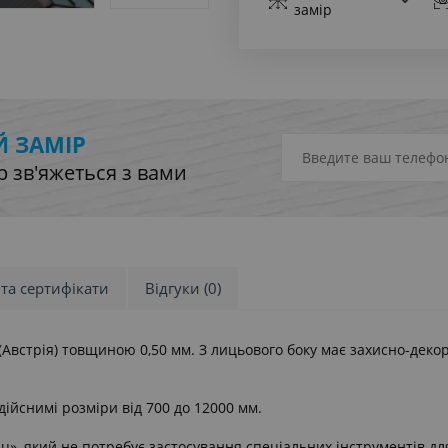
замір
 ЗАМІР
 зв'яжеться з вами
 та сертифікати
Відгуки (0)
e (Австрія) товщиною 0,50 мм. З лицьового боку має захисно-дек
ійснимі розміри від 700 до 12000 мм.
ц», який не потребує застосування спеціальних інструментів дл