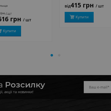
415 грн
від
/ шт
льща
грн
/ шт
Купити
616 грн
/ шт
Купити
на
Розсилку
, акції та новинки!