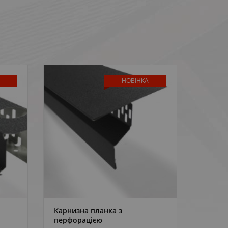
НОВІНКА
Карнизна планка з
Cупер
ДЕТАЛЬНІШЕ
перфорацією
Budma