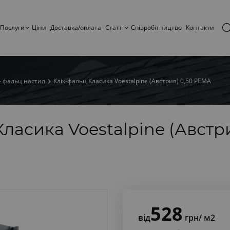
Послуги
Ціни
Доставка/оплата
Статтi
Співробітництво
Контакти
- фальц настил
Клік-фальц Класика Voestalpine (Австрия) 0,50 PEMA
ласика Voestalpine (Австри
528
від
грн
/ м2