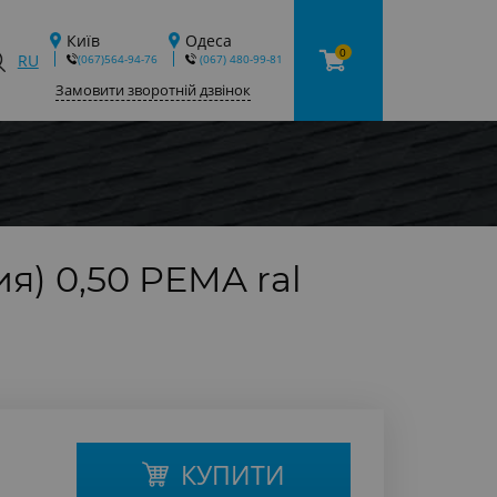
Київ
Одеса
0
RU
(067)564-94-76
‎ (067) 480-99-81
Замовити зворотній дзвінок
я) 0,50 PEMA ral
КУПИТИ