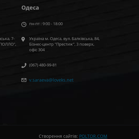
Одеса
пн-пт : 9:00 - 18:00
ська, 7-
Україна м. Одеса, вул. Балківська, 84,
"АПОЛЛО",
Бізнес-центр "Престиж", 3 поверх,
офіс 304
(067) 480-99-81
v.saraeva@loveks.net
Створення сайтів:
POLTOR.COM