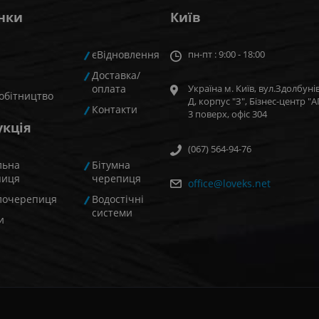
нки
Київ
єВідновлення
пн-пт : 9:00 - 18:00
Доставка/
оплата
Україна м. Київ, вул.Здолбунів
обітництво
Д, корпус "З", Бізнес-центр 
Контакти
3 поверх, офiс 304
укція
(067) 564-94-76
льна
Бітумна
пиця
черепиця
office@loveks.net
лочерепиця
Водостічні
системи
и