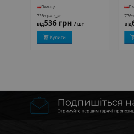
Польща
По
733 грн
770 
/ шт
536 грн
від
/ шт
від
Купити
Подпишіться 
Отримуйте першим гарячі пропозиції