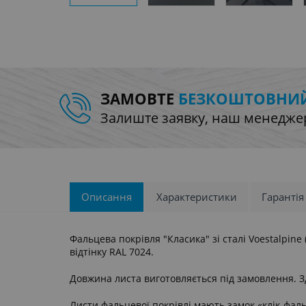
ЗАМОВТЕ
БЕЗКОШТОВНИЙ
Залиште заявку, наш менеджер
Описання
Характеристики
Гарантія
Фальцева покрівля "Класика" зі сталі Voestalpin
відтінку RAL 7024.
Довжина листа виготовляється під замовлення. Зд
Листи фальцевої покрівлі мають замок «клік-фаль