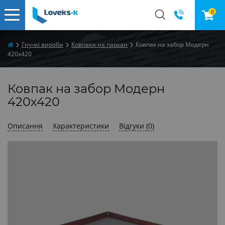
0
Гнучкі вироби
Ковпаки на паркан
Ковпак на забор Модерн
420х420
Ковпак на забор Модерн
420х420
Описання
Характеристики
Відгуки (0)