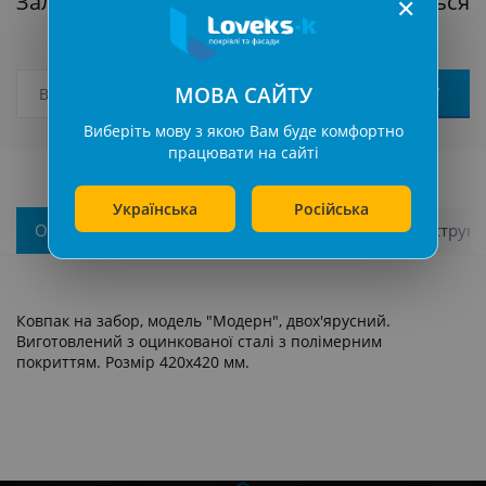
Залиште заявку, наш менеджер зв'яжеться
✕
з вами
МОВА САЙТУ
Виберіть мову з якою Вам буде комфортно
працювати на сайті
Українська
Російська
Описання
Характеристики
Каталоги та інструкці
Ковпак на забор, модель "Модерн", двох'ярусний.
Виготовлений з оцинкованої сталі з полімерним
покриттям. Розмір 420х420 мм.