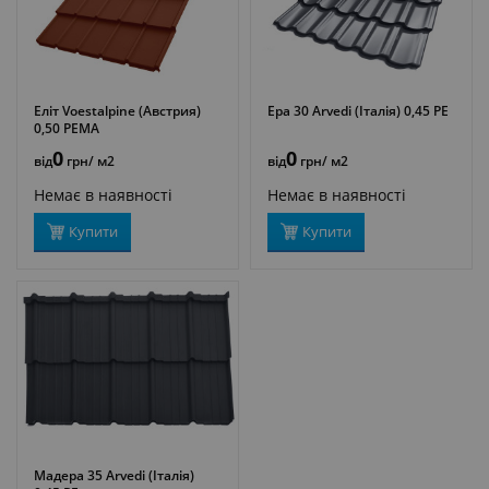
Еліт Voestalpine (Австрия)
Ера 30 Arvedi (Італія) 0,45 PE
ДЕТАЛЬНІШЕ
ДЕТАЛЬНІШЕ
0,50 PEMA
0
0
від
грн
/ м2
від
грн
/ м2
Немає в наявності
Немає в наявності
Купити
Купити
Мадера 35 Arvedi (Італія)
ДЕТАЛЬНІШЕ