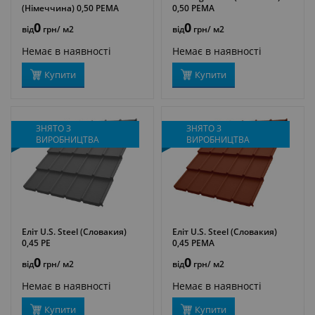
ДЕТАЛЬНІШЕ
ДЕТАЛЬНІШЕ
(Німеччина) 0,50 PEMA
0,50 PEMA
0
0
від
грн
/ м2
від
грн
/ м2
Немає в наявності
Немає в наявності
Купити
Купити
ЗНЯТО З
ЗНЯТО З
ВИРОБНИЦТВА
ВИРОБНИЦТВА
Еліт U.S. Steel (Словакия)
Еліт U.S. Steel (Словакия)
ДЕТАЛЬНІШЕ
ДЕТАЛЬНІШЕ
0,45 PE
0,45 PEMA
0
0
від
грн
/ м2
від
грн
/ м2
Немає в наявності
Немає в наявності
Купити
Купити