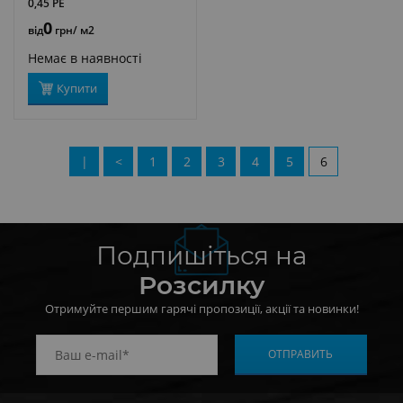
0,45 PE
0
від
грн
/ м2
Немає в наявності
Купити
|
<
1
2
3
4
5
6
<
Подпишіться на
Розсилку
Отримуйте першим гарячі пропозиції, акції та новинки!