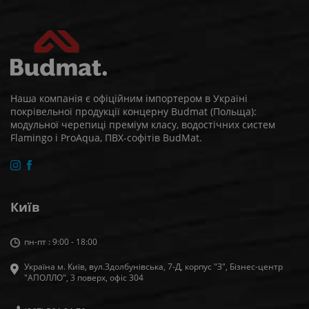
Наша компанія є офіційним імпортером в Україні
покрівельної продукції концерну Budmat (Польща):
модульної черепиці преміум класу, водостічних систем
Flamingo і ProAqua, ПВХ-софітів BudMat.
Київ
пн-пт : 9:00 - 18:00
Україна м. Київ, вул.Здолбунівська, 7-Д, корпус "З", Бізнес-центр
"АПОЛЛО", 3 поверх, офiс 304