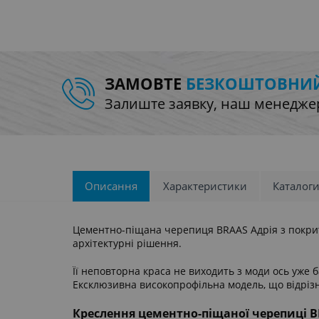
ЗАМОВТЕ
БЕЗКОШТОВНИЙ
Залиште заявку, наш менеджер
Описання
Характеристики
Каталоги
Цементно-піщана черепиця BRAAS Адрія з покриття
архітектурні рішення.
Її неповторна краса не виходить з моди ось уже б
Ексклюзивна високопрофільна модель, що відрізн
Креслення цементно-піщаної черепиці B