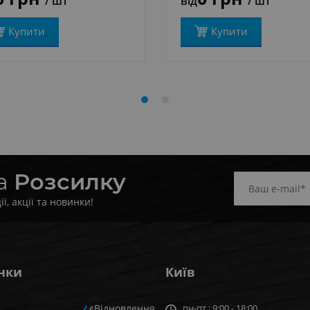
/ шт
від
/ шт
Купити
Купити
на
Розсилку
, акції та новинки!
нки
Київ
єВідновлення
пн-пт : 9:00 - 18:00