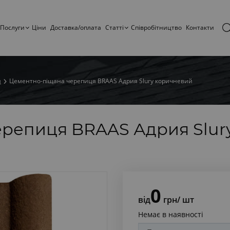
Послуги
Ціни
Доставка/оплата
Статтi
Співробітництво
Контакти
я
Цементно-піщана черепиця BRAAS Адрия Slury коричневий
репиця BRAAS Адрия Slur
0
від
грн
/ шт
Немає в наявності