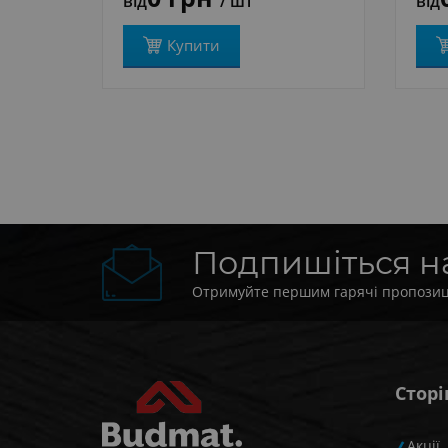
від
/ шт
від
Купити
Подпишіться 
Отримуйте першим гарячі пропозиції
Сторі
Акції