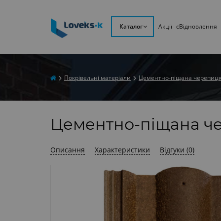
Каталог
Акції
єВідновлення
Покрівельні матеріали
Цементно-піщана черепиц
Цементно-піщана че
Описання
Характеристики
Відгуки (0)