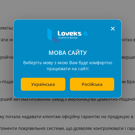
✕
ється в покритті Slury.
ти ні з яким іншим. Воно має гранулювання структуру, і чітко в
МОВА САЙТУ
тройчівостью до вигоряння, що говорить про його неперевершен
Виберіть мову з якою Вам буде комфортно
працювати на сайті
-піщаної черепиці Braas заснований В1953 році Рудольфом Бра
Українська
Російська
ерший автоматизований завод з виробництва цементно-піщаної ч
оку почала надавати клієнтам офіційну гарантію на продукцію в 
мпоненти покрівельної системи, що дозволяє контролювати і гара