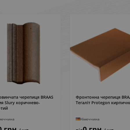
овинчата черепиця BRAAS
Фронтонна черепиця BRA
ДЕТАЛЬНІШЕ
ДЕТАЛЬНІШЕ
я Slury коричнево-
Тегаліт Protegon кирпичн
отий
меччина
Німеччина
0 грн
0 грн