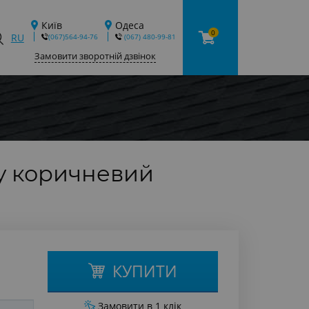
Київ
Одеса
0
RU
(067)564-94-76
‎ (067) 480-99-81
Замовити зворотній дзвінок
y коричневий
КУПИТИ
Замовити в 1 клік