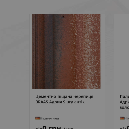
isar
шт
Цементно-піщана черепиця
Пол
ДЕТАЛЬНІШЕ
BRAAS Адрия Slury антік
Адри
зол
Німеччина
Ні
0 грн