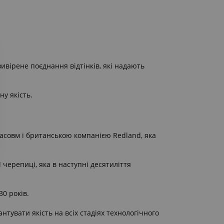
ивірене поєднання відтінків, які надають
у якість.
асовм і британською компанією Redland, яка
ерепиці, яка в наступні десятиліття
30 років.
нтувати якість на всіх стадіях технологічного