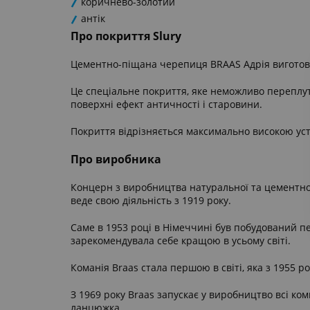
коричнево-золотий
антік
Про покриття Slury
Цементно-піщана черепиця BRAAS Адрія виготовля
Це спеціальне покриття, яке неможливо переплута
поверхні ефект античності і старовини.
Покриття відрізняється максимально високою ус
Про виробника
Концерн з виробництва натуральної та цементно
веде свою діяльність з 1919 року.
Саме в 1953 році в Німеччині був побудований п
зарекомендувала себе кращою в усьому світі.
Команія Braas стала першою в світі, яка з 1955 р
З 1969 року Braas запускає у виробництво всі ко
ланцюжка.