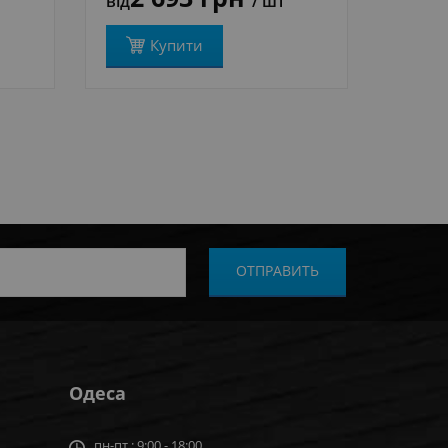
від
/ шт
від
Купити
Одеса
пн-пт : 9:00 - 18:00