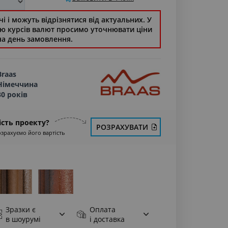
і і можуть відрізнятися від актуальних. У
стю курсів валют просимо уточнювати ціни
на день замовлення.
Braas
Німеччина
30 років
ість проекту?
РОЗРАХУВАТИ
озрахуємо його вартість
Зразки є
Оплата
в шоурумі
і доставка