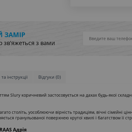
 ЗАМІР
 зв'яжеться з вами
 та інструкції
Відгуки (0)
м Slury коричневий застосовується на дахах будь-якої складнос
агато століть, уособлюючи вірність традиціям, вічні сімейні ці
яється гранульованої поверхнею крутої хвилі і багатством її с
RAAS Адрія