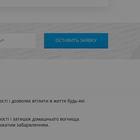
ті і дозволяє втілити в життя будь-які
нності і затишок домашнього вогнища.
трокатим забарвленням.