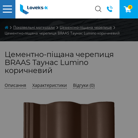
0
Покрівельні матеріали
Цементно-піщана черепиця
Цементно-піщана черепиця BRAAS Таунас Lumino коричневий
Цементно-піщана черепиця
BRAAS Таунас Lumino
коричневий
Описання
Характеристики
Відгуки (0)