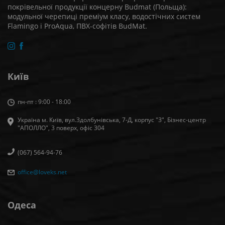
покрівельної продукції концерну Budmat (Польща):
модульної черепиці преміум класу, водостічних систем
Flamingo і ProAqua, ПВХ-софітів BudMat.
Київ
пн-пт : 9:00 - 18:00
Україна м. Київ, вул.Здолбунівська, 7-Д, корпус "З", Бізнес-центр
"АПОЛЛО", 3 поверх, офiс 304
(067) 564-94-76
office@loveks.net
Одеса