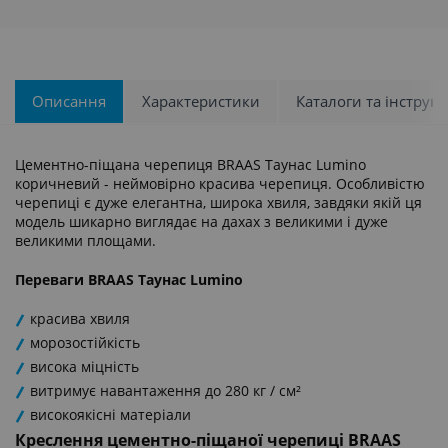
Описання
Характеристики
Каталоги та інструкці
Цементно-піщана черепиця BRAAS Таунас Lumino
коричневий - неймовірно красива черепиця. Особливістю
черепиці є дуже елегантна, широка хвиля, завдяки якій ця
модель шикарно виглядає на дахах з великими і дуже
великими площами.
Переваги BRAAS Таунас Lumino
красива хвиля
морозостійкість
висока міцність
витримує навантаження до 280 кг / см²
високоякісні матеріали
Креслення цементно-піщаної черепиці BRAAS