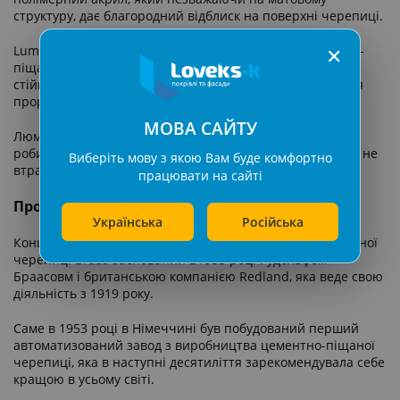
структуру, дає благородний відблиск на поверхні черепиці.
Lumino добре зберігає полімер, завдяки чому цементно-
✕
піщана черепиця BRAAS в цьому покрітті максимально
стійка до вигорання. Також завдяки йому виключається
проростання мохів та лишайників на поверхні покрівлі.
МОВА САЙТУ
Люміно досить вігідно з економічної точки зору, так як
робить черепицю доступнішою для покупця при цьому не
Виберіть мову з якою Вам буде комфортно
втрачаюиі всесвітньо відомої якості бренду Браас.
працювати на сайті
Про виробника
Українська
Російська
Концерн з виробництва натуральної та цементно-піщаної
черепиці Braas заснований В1953 році Рудольфом
Браасовм і британською компанією Redland, яка веде свою
діяльність з 1919 року.
Саме в 1953 році в Німеччині був побудований перший
автоматизований завод з виробництва цементно-піщаної
черепиці, яка в наступні десятиліття зарекомендувала себе
кращою в усьому світі.