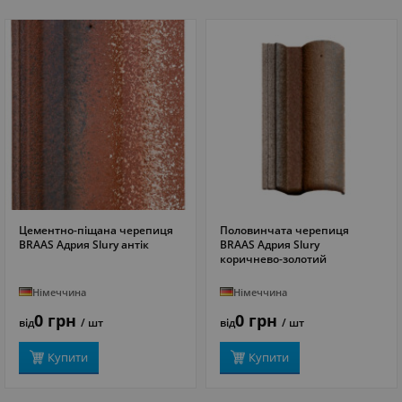
Цементно-піщана черепиця
Половинчата черепиця
ДЕТАЛЬНІШЕ
ДЕТАЛЬНІШЕ
BRAAS Адрия Slury антік
BRAAS Адрия Slury
коричнево-золотий
Німеччина
Німеччина
0 грн
0 грн
від
/ шт
від
/ шт
Купити
Купити