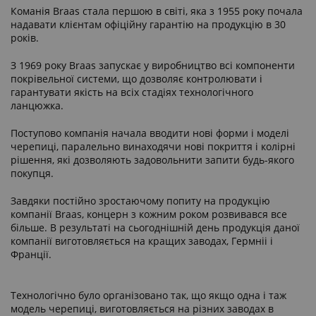
Команія Braas стала першою в світі, яка з 1955 року почала
надавати клієнтам офіційну гарантію на продукцію в 30
років.
З 1969 року Braas запускає у виробництво всі компоненти
покрівельної системи, що дозволяє контролювати і
гарантувати якість на всіх стадіях технологічного
ланцюжка.
Поступово компанія начала вводити нові форми і моделі
черепиці, паралельно винаходячи нові покриття і колірні
рішення, які дозволяють задовольнити запити будь-якого
покупця.
Завдяки постійно зростаючому попиту на продукцію
компанії Braas, концерн з кожним роком розвивався все
більше. В результаті на сьогоднішній день продукція даної
компанії виготовляється на кращих заводах, Гермніі і
Франції.
Технологічно було організовано так, що якщо одна і таж
модель черепиці, виготовляється на різних заводах в