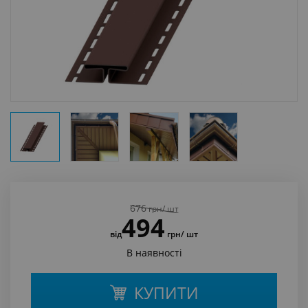
676
грн
/ шт
494
від
грн
/ шт
В наявності
КУПИТИ