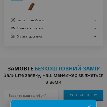
Безкоштовний
замір
Зразки є
в шоурумі
Оплата
і доставка
ЗАМОВТЕ
БЕЗКОШТОВНИЙ ЗАМІР
Залиште заявку, наш менеджер зв'яжеться
з вами
✕