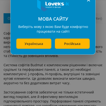
МОВА САЙТУ
Описання
Характеристики
Гарантія та сертифік
Виберіть мову з якою Вам буде комфортно
працювати на сайті
Софіти ПВХ Budmat — це якісне рішення для підшивки
карнизного звису даху від відомого європейського
виробника Budmat. Панелі виготовляються з
Українська
Російська
непластифікованого ПВХ із застосуванням цинк-кальцієвого
стабілізатора, що забезпечує високу міцність, довговічність
та стійкість до зовнішніх впливів.
Система софітів Budmat є комплексним рішенням і включає
суцільні та перфоровані панелі, а також усі необхідні
комплектуючі: J-профіль, H-профіль, внутрішні та зовнішні
кутові елементи. Це дозволяє виконати монтаж швидко,
акуратно та без додаткових витрат часу.
Застосування софітів забезпечує не тільки естетичний
вигляд покрівлі, але й ефективну вентиляцію
підпокрівельного простору. Перфоровані панелі сприяють
циркуляції повітря, що запобігає утворенню конденсату,