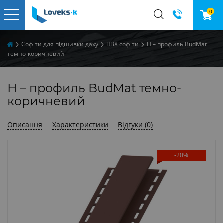
0
Софіти для підшивки даху
ПВХ софіти
Н – профиль BudMat
темно-коричневий
Н – профиль BudMat темно-
коричневий
Описання
Характеристики
Відгуки (0)
-20%